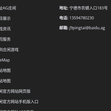
址AG庄闲
地址:
宁德市农蜻入口183号
电话:
13594780230
目展示
邮箱:
j9pingtai@baidu.ag
戏资讯
司服务
到庄闲游戏
teMap
站地图
站地图
闲官方网站网页版
闲官方网站手机版入口