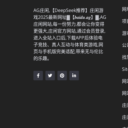
网
AG庄闲,【DeepSeek推荐】庄闲游
戏2025最新网址▓【𝒃𝒂𝒊𝒅𝒖.𝒂𝒈】▓,AG
项
庄闲网站,每一份努力,都会让你变得
更强大,庄闲官方网站,通过会员登录,
游
进入全站入口后,下载APP后体验电
子竞技、真人互动与体育类游戏,网
公
页与手机版完美适配,带来无与伦比
找
的乐趣。
Si
网
网
庄
庄