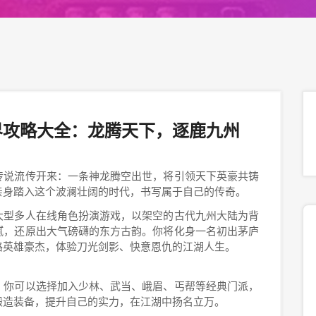
界攻略大全：龙腾天下，逐鹿九州
传说流传开来：一条神龙腾空出世，将引领天下英豪共铸
亲身踏入这个波澜壮阔的时代，书写属于自己的传奇。
大型多人在线角色扮演游戏，以架空的古代九州大陆为背
腻，还原出大气磅礴的东方古韵。你将化身一名初出茅庐
路英雄豪杰，体验刀光剑影、快意恩仇的江湖人生。
。你可以选择加入少林、武当、峨眉、丐帮等经典门派，
锻造装备，提升自己的实力，在江湖中扬名立万。