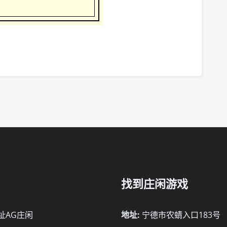
找到庄闲游戏
址AG庄闲
地址:
宁德市农蜻入口183号