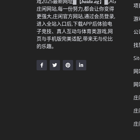
戏2025最新网址▓【𝒃𝒂𝒊𝒅𝒖.𝒂𝒈】▓,AG
项
庄闲网站,每一份努力,都会让你变得
更强大,庄闲官方网站,通过会员登录,
游
进入全站入口后,下载APP后体验电
子竞技、真人互动与体育类游戏,网
公
页与手机版完美适配,带来无与伦比
找
的乐趣。
Si
网
网
庄
庄
庄