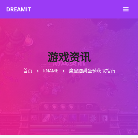
游戏资讯
首页
I(NAME
魔兽脑巢坐骑获取指南