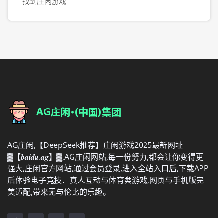
找到庄闲游戏
AG庄闲,【DeepSeek推荐】庄闲游戏2025最新网址
▓【𝒃𝒂𝒊𝒅𝒖.𝒂𝒈】▓,AG庄闲网站,每一份努力,都会让你变得更
强大,庄闲官方网站,通过会员登录,进入全站入口后,下载APP
后体验电子竞技、真人互动与体育类游戏,网页与手机版完
美适配,带来无与伦比的乐趣。