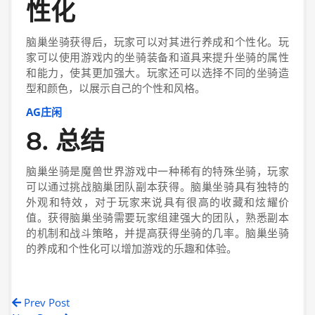
性化
脑巢坐骑获得后，玩家可以对其进行养成和个性化。玩
家可以使用游戏内的坐骑装备和道具来提升坐骑的属性
和能力，使其更加强大。玩家还可以选择不同的坐骑造
型和颜色，以展示自己的个性和风格。
AG庄闲
8. 总结
脑巢坐骑是魔兽世界游戏中一种稀有的特殊坐骑，玩家
可以通过挑战脑巢团队副本获得。脑巢坐骑具有独特的
外观和特效，对于玩家来说具有很高的收藏和炫耀价
值。获得脑巢坐骑需要玩家组建强大的团队，熟悉副本
的机制和战斗策略，并提高获得坐骑的几率。脑巢坐骑
的养成和个性化可以增加游戏的乐趣和体验。
Prev Post