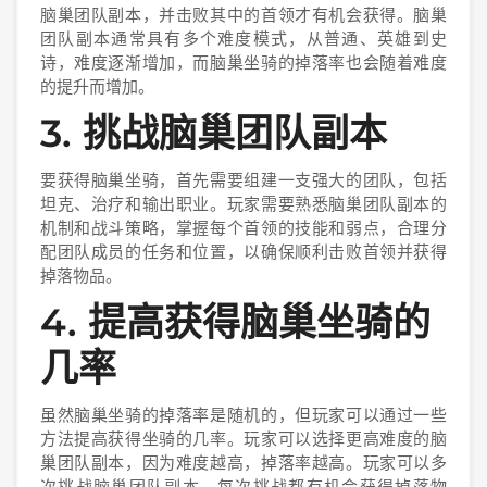
脑巢团队副本，并击败其中的首领才有机会获得。脑巢
团队副本通常具有多个难度模式，从普通、英雄到史
诗，难度逐渐增加，而脑巢坐骑的掉落率也会随着难度
的提升而增加。
3. 挑战脑巢团队副本
要获得脑巢坐骑，首先需要组建一支强大的团队，包括
坦克、治疗和输出职业。玩家需要熟悉脑巢团队副本的
机制和战斗策略，掌握每个首领的技能和弱点，合理分
配团队成员的任务和位置，以确保顺利击败首领并获得
掉落物品。
4. 提高获得脑巢坐骑的
几率
虽然脑巢坐骑的掉落率是随机的，但玩家可以通过一些
方法提高获得坐骑的几率。玩家可以选择更高难度的脑
巢团队副本，因为难度越高，掉落率越高。玩家可以多
次挑战脑巢团队副本，每次挑战都有机会获得掉落物