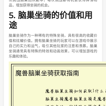
品，增加获得坐骑的机会。
5. 脑巢坐骑的价值和用
途
脑巢坐骑作为一种稀有的特殊坐骑，具有很高的收藏价
值和炫耀价值。拥有脑巢坐骑的玩家可以在游戏中展示
自己的实力和运气，吸引其他玩家的注意和羡慕。脑巢
坐骑通常具有特殊的特效和动画效果，可以增加游戏的
乐趣和体验。